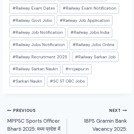
#
Railway Exam Dates
#
Railway Exam Notification
#
Railway Govt Jobs
#
Railway Job Application
#
Railway Job Notification
#
Railway Jobs India
#
Railway Jobs Notification
#
Railway Jobs Online
#
Railway Recruitment 2025
#
Railway Sarkari Job
#
Railway Sarkari Naukri
#
rrcjaipur.in
#
Sarkari Naukri
#
SC ST OBC Jobs
Post
PREVIOUS
NEXT
MPPSC Sports Officer
IBPS Gramin Bank
navigation
Bharti 2025: मध्य प्रदेश में
Vacancy 2025: